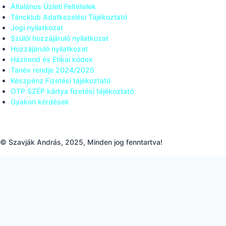
Általános Üzleti Feltételek
Táncklub Adatkezelési Tájékoztató
Jogi nyilatkozat
Szülői hozzájáruló nyilatkozat
Hozzájáruló nyilatkozat
Házirend és Etikai kódex
Tanév rendje 2024/2025
Készpénz Fizetési tájékoztató
OTP SZÉP kártya fizetési tájékoztató
Gyakori kérdések
© Szavják András, 2025, Minden jog fenntartva!
Tisztelt feliratkozó, Ön sikeresen
feliratkozott a hírlevelünkre. Értesülhet