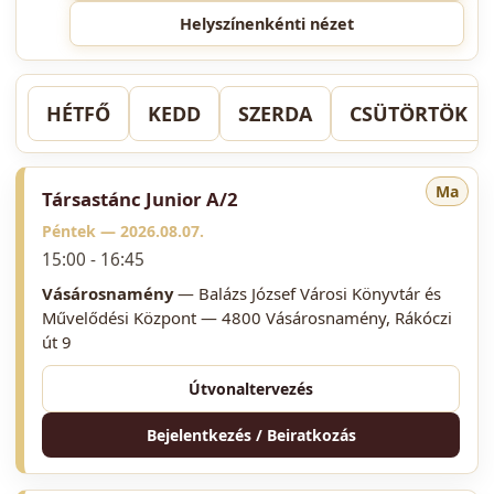
Helyszínenkénti nézet
HÉTFŐ
KEDD
SZERDA
CSÜTÖRTÖK
Ma
Társastánc Junior A/2
Péntek —
2026.08.07.
15:00 - 16:45
Vásárosnamény
— Balázs József Városi Könyvtár és
Művelődési Központ — 4800 Vásárosnamény, Rákóczi
út 9
Útvonaltervezés
Bejelentkezés / Beiratkozás