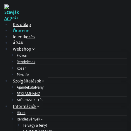
Kezdőlap
Órarend
Jelentkezés
ÁRAK
Webshop
Fiókom
Rendelések
Kosár
Pénztár
Szolgáltatások
Ajándékutalvány
REKLÁMHANG
MŰSORVEZETÉS
Információk
Hírek
Rendezvények
Te vagy a fény!