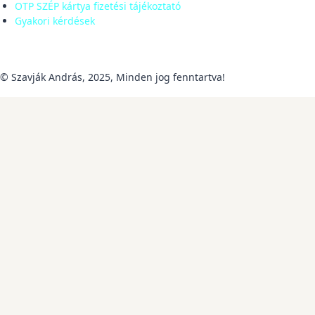
OTP SZÉP kártya fizetési tájékoztató
Gyakori kérdések
© Szavják András, 2025, Minden jog fenntartva!
Review Cart
Nincs termék a kosárban.
Tisztelt feliratkozó, Ön sikeresen
feliratkozott a hírlevelünkre. Értesülhet
legfrissebb ajánlatainkról,
kedvezményeinkről és híreinkről!
Köszönjük,
szavjakandras,hu