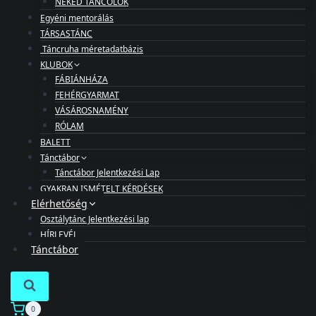
NEKED TÁNCOLOK
Egyéni mentorálás
TÁRSASTÁNC
Táncruha méretadatbázis
KLUBOK
FÁBIÁNHÁZA
FEHÉRGYARMAT
VÁSÁROSNAMÉNY
RÓLAM
BALETT
Tánctábor
Tánctábor Jelentkezési Lap
GYAKRAN ISMÉTELT KÉRDÉSEK
Elérhetőség
Osztálytánc Jelentkezési lap
HÍRLEVÉL
Tánctábor
0