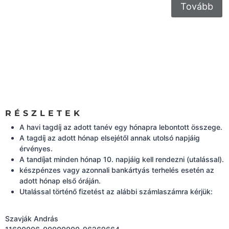
Tovább
RÉSZLETEK
A havi tagdíj az adott tanév egy hónapra lebontott összege.
A tagdíj az adott hónap elsejétől annak utolsó napjáig
érvényes.
A tandíjat minden hónap 10. napjáig kell rendezni (utalással).
készpénzes vagy azonnali bankártyás terhelés esetén az
adott hónap első óráján.
Utalással történő fizetést az alábbi számlaszámra kérjük:
Szavják András