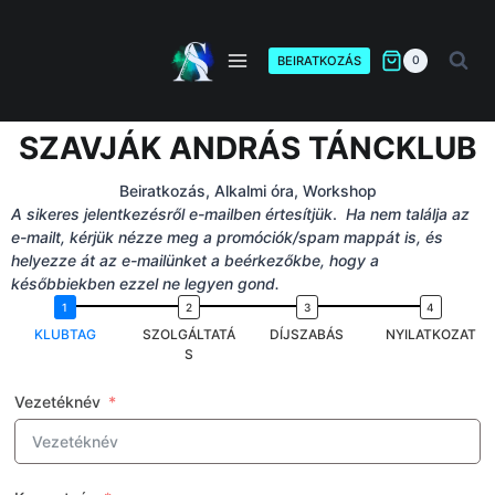
BEIRATKOZÁS
0
SZAVJÁK ANDRÁS TÁNCKLUB
Beiratkozás, Alkalmi óra, Workshop
A sikeres jelentkezésről e-mailben értesítjük
.
Ha nem találja az
e-mailt, kérjük nézze meg a promóciók/spam mappát is, és
helyezze át az e-mailünket a beérkezőkbe, hogy a
későbbiekben ezzel ne legyen gond.
KLUBTAG
SZOLGÁLTATÁ
DÍJSZABÁS
NYILATKOZAT
S
Vezetéknév