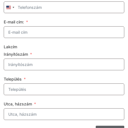
U
n
i
E-mail cím:
t
e
d
S
Lakcím
t
Irányítószám
a
t
e
s
Település
+
1
Utca, házszám