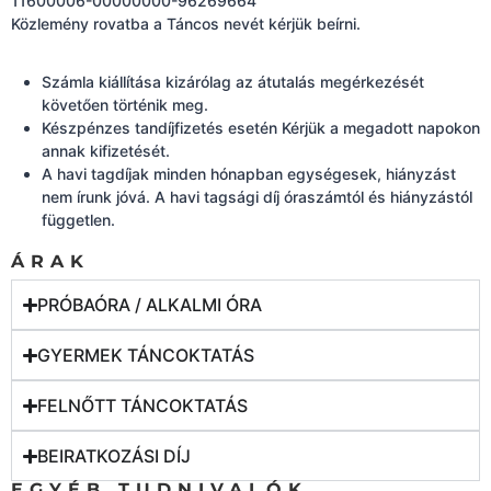
11600006-00000000-96269664
Közlemény rovatba a Táncos nevét kérjük beírni.
Számla kiállítása kizárólag az átutalás megérkezését
követően történik meg.
Készpénzes tandíjfizetés esetén Kérjük a megadott napokon
annak kifizetését.
A havi tagdíjak minden hónapban egységesek, hiányzást
nem írunk jóvá. A havi tagsági díj óraszámtól és hiányzástól
független.
ÁRAK
PRÓBAÓRA / ALKALMI ÓRA
GYERMEK TÁNCOKTATÁS
FELNŐTT TÁNCOKTATÁS
BEIRATKOZÁSI DÍJ
EGYÉB TUDNIVALÓK