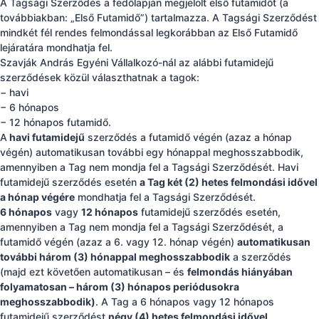
A Tagsági Szerződés a fedőlapján megjelölt első futamidőt (a
továbbiakban: „Első Futamidő”) tartalmazza. A Tagsági Szerződést
mindkét fél rendes felmondással legkorábban az Első Futamidő
lejáratára mondhatja fel.
Szavják András Egyéni Vállalkozó-nál az alábbi futamidejű
szerződések közül választhatnak a tagok:
− havi
− 6 hónapos
− 12 hónapos futamidő.
A
havi futamidejű
szerződés a futamidő végén (azaz a hónap
végén) automatikusan további egy hónappal meghosszabbodik,
amennyiben a Tag nem mondja fel a Tagsági Szerződését. Havi
futamidejű szerződés esetén
a Tag két (2) hetes felmondási idővel
a hónap végére
mondhatja fel a Tagsági Szerződését.
6 hónapos
vagy
12 hónapos
futamidejű szerződés esetén,
amennyiben a Tag nem mondja fel a Tagsági Szerződését, a
futamidő végén (azaz a 6. vagy 12. hónap végén)
automatikusan
további három (3) hónappal meghosszabbodik
a szerződés
(majd ezt követően automatikusan – és
felmondás hiányában
folyamatosan – három (3) hónapos periódusokra
meghosszabbodik)
. A Tag a 6 hónapos vagy 12 hónapos
futamidejű szerződést
négy (4) hetes felmondási idővel