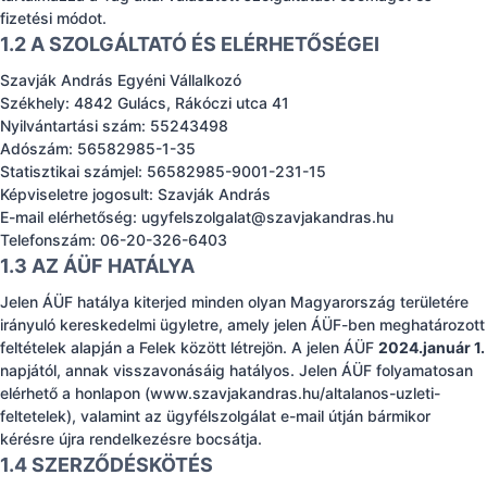
fizetési módot.
1.2 A SZOLGÁLTATÓ ÉS ELÉRHETŐSÉGEI
Szavják András Egyéni Vállalkozó
Székhely: 4842 Gulács, Rákóczi utca 41
Nyilvántartási szám: 55243498
Adószám: 56582985-1-35
Statisztikai számjel: 56582985-9001-231-15
Képviseletre jogosult: Szavják András
E-mail elérhetőség:
ugyfelszolgalat@szavjakandras.hu
Telefonszám: 06-20-326-6403
1.3 AZ ÁÜF HATÁLYA
Jelen ÁÜF hatálya kiterjed minden olyan Magyarország területére
irányuló kereskedelmi ügyletre, amely jelen ÁÜF-ben meghatározott
feltételek alapján a Felek között létrejön. A jelen ÁÜF
2024.január 1.
napjától, annak visszavonásáig hatályos. Jelen ÁÜF folyamatosan
elérhető a honlapon (www.szavjakandras.hu/altalanos-uzleti-
feltetelek), valamint az ügyfélszolgálat e-mail útján bármikor
kérésre újra rendelkezésre bocsátja.
1.4 SZERZŐDÉSKÖTÉS