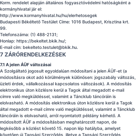
Korm. rendelet alapján általános fogyasztóvédelmi hatóságként a
kormányhivatal jár el:
http://www.kormanyhivatal.hu/hu/elerhetosegek
Budapesti Békéltető Testület Címe: 1016 Budapest, Krisztina krt.
99.
Telefonszáma: (1) 488-2131;
Honlap: https://bekeltet.bkik.hu/;
E-mail cím:
bekelteto.testulet@bkik.hu
.
7 ZÁRÓRENDELKEZÉSEK
7.1 A jelen ÁÜF változásai
A Szolgáltató jogosult egyoldalúan módosítani a jelen ÁÜF-et (a
módosításra okot adó körülmények különösen: jogszabály változás,
üzleti érdek, vállalkozással kapcsolatos változások). A módosítás
elektronikus úton közlésre kerül a Tagok által megadott e-mail
címre való megküldéssel, valamint a Táncklub táncóráin is
elolvasható. A módosítás elektronikus úton közlésre kerül a Tagok
által megadott e-mail címre való megküldéssel, valamint a Táncklub
táncóráin is elolvasható, arról nyomtatott példány kérhető. A
módosított ÁÜF a módosításban meghatározott napon, de
legkésőbb a közlést követő 15. napon lép hatályba, amelyet
követően új Tagsági Szerződés, illetve a Tagsági Szerződés