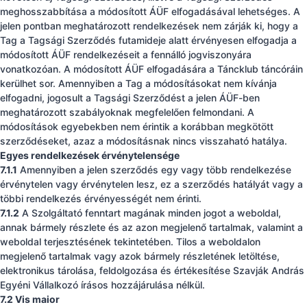
meghosszabbítása a módosított ÁÜF elfogadásával lehetséges. A
jelen pontban meghatározott rendelkezések nem zárják ki, hogy a
Tag a Tagsági Szerződés futamideje alatt érvényesen elfogadja a
módosított ÁÜF rendelkezéseit a fennálló jogviszonyára
vonatkozóan. A módosított ÁÜF elfogadására a Táncklub táncóráin
kerülhet sor. Amennyiben a Tag a módosításokat nem kívánja
elfogadni, jogosult a Tagsági Szerződést a jelen ÁÜF-ben
meghatározott szabályoknak megfelelően felmondani. A
módosítások egyebekben nem érintik a korábban megkötött
szerződéseket, azaz a módosításnak nincs visszaható hatálya.
Egyes rendelkezések érvénytelensége
7.1.1
Amennyiben a jelen szerződés egy vagy több rendelkezése
érvénytelen vagy érvénytelen lesz, ez a szerződés hatályát vagy a
többi rendelkezés érvényességét nem érinti.
7.1.2
A Szolgáltató fenntart magának minden jogot a weboldal,
annak bármely részlete és az azon megjelenő tartalmak, valamint a
weboldal terjesztésének tekintetében. Tilos a weboldalon
megjelenő tartalmak vagy azok bármely részletének letöltése,
elektronikus tárolása, feldolgozása és értékesítése Szavják András
Egyéni Vállalkozó írásos hozzájárulása nélkül.
7.2 Vis maior