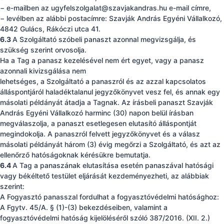
− e-mailben az
ugyfelszolgalat@szavjakandras.hu
e-mail címre,
− levélben az alábbi postacímre: Szavják András Egyéni Vállalkozó,
4842 Gulács, Rákóczi utca 41.
6.3
A Szolgáltató szóbeli panaszt azonnal megvizsgálja, és
szükség szerint orvosolja.
Ha a Tag a panasz kezelésével nem ért egyet, vagy a panasz
azonnali kivizsgálása nem
lehetséges, a Szolgáltató a panaszról és az azzal kapcsolatos
álláspontjáról haladéktalanul jegyzőkönyvet vesz fel, és annak egy
másolati példányát átadja a Tagnak. Az írásbeli panaszt Szavják
András Egyéni Vállalkozó harminc (30) napon belül írásban
megválaszolja, a panaszt esetlegesen elutasító álláspontját
megindokolja. A panaszról felvett jegyzőkönyvet és a válasz
másolati példányát három (3) évig megőrzi a Szolgáltató, és azt az
ellenőrző hatóságoknak kérésükre bemutatja.
6.4
A Tag a panaszának elutasítása esetén panaszával hatósági
vagy békéltető testület eljárását kezdeményezheti, az alábbiak
szerint:
A Fogyasztó panasszal fordulhat a fogyasztóvédelmi hatósághoz:
A Fgytv. 45/A. § (1)-(3) bekezdéseiben, valamint a
fogyasztóvédelmi hatóság kijelöléséről szóló 387/2016. (XII. 2.)