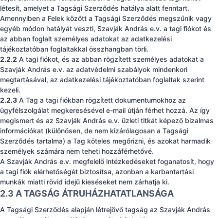
létesít, amelyet a Tagsági Szerződés hatálya alatt fenntart.
Amennyiben a Felek között a Tagsági Szerződés megszűnik vagy
egyéb módon hatályát veszti, Szavják András e.v. a tagi fiókot és
az abban foglalt személyes adatokat az adatkezelési
tájékoztatóban foglaltakkal összhangban törli.
2.2.2
A tagi fiókot, és az abban rögzített személyes adatokat a
Szavják András e.v. az adatvédelmi szabályok mindenkori
megtartásával, az adatkezelési tájékoztatóban foglaltak szerint
kezeli.
2.2.3
A Tag a tagi fiókban rögzített dokumentumokhoz az
ügyfélszolgálat megkeresésével e-mail útján férhet hozzá. Az így
megismert és az Szavják András e.v. üzleti titkát képező bizalmas
információkat (különösen, de nem kizárólagosan a Tagsági
Szerződés tartalma) a Tag köteles megőrizni, és azokat harmadik
személyek számára nem teheti hozzáférhetővé.
A Szavják András e.v. megfelelő intézkedéseket foganatosít, hogy
a tagi fiók elérhetőségét biztosítsa, azonban a karbantartási
munkák miatti rövid idejű kieséseket nem zárhatja ki.
2.3 A TAGSÁG ÁTRUHÁZHATATLANSÁGA
A Tagsági Szerződés alapján létrejövő tagság az Szavják András