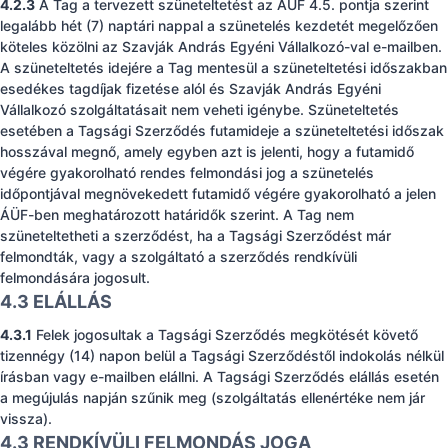
4.2.3
A Tag a tervezett szüneteltetést az ÁÜF 4.5. pontja szerint
legalább hét (7) naptári nappal a szünetelés kezdetét megelőzően
köteles közölni az Szavják András Egyéni Vállalkozó-val e-mailben.
A szüneteltetés idejére a Tag mentesül a szüneteltetési időszakban
esedékes tagdíjak fizetése alól és Szavják András Egyéni
Vállalkozó szolgáltatásait nem veheti igénybe. Szüneteltetés
esetében a Tagsági Szerződés futamideje a szüneteltetési időszak
hosszával megnő, amely egyben azt is jelenti, hogy a futamidő
végére gyakorolható rendes felmondási jog a szünetelés
időpontjával megnövekedett futamidő végére gyakorolható a jelen
ÁÜF-ben meghatározott határidők szerint. A Tag nem
szüneteltetheti a szerződést, ha a Tagsági Szerződést már
felmondták, vagy a szolgáltató a szerződés rendkívüli
felmondására jogosult.
4.3 ELÁLLÁS
4.3.1
Felek jogosultak a Tagsági Szerződés megkötését követő
tizennégy (14) napon belül a Tagsági Szerződéstől indokolás nélkül
írásban vagy e-mailben elállni. A Tagsági Szerződés elállás esetén
a megújulás napján szűnik meg (szolgáltatás ellenértéke nem jár
vissza).
4.3 RENDKÍVÜLI FELMONDÁS JOGA