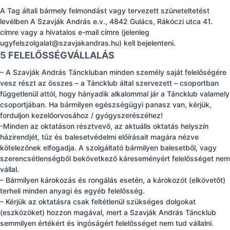
A Tag általi bármely felmondást vagy tervezett szüneteltetést
levélben A Szavják András e.v., 4842 Gulács, Rákóczi utca 41.
címre vagy a hivatalos e-mail címre (jelenleg
ugyfelszolgalat@szavjakandras.hu
) kell bejelenteni.
5 FELELŐSSÉGVÁLLALÁS
– A Szavják András Tánckluban minden személy saját felelőségére
vesz részt az összes – a Táncklub által szervezett – csoportban
függetlenül attól, hogy hányadik alkalommal jár a Táncklub valamely
csoportjában. Ha bármilyen egészségügyi panasz van, kérjük,
forduljon kezelőorvosához / gyógyszerészéhez!
-Minden az oktatáson résztvevő, az aktuális oktatás helyszín
házirendjét, tűz és balesetvédelmi előírásait magára nézve
kötelezőnek elfogadja. A szolgáltató bármilyen balesetből, vagy
szerencsétlenségből bekövetkező káreseményért felelősséget nem
vállal.
– Bármilyen károkozás és rongálás esetén, a károkozót (elkövetőt)
terheli minden anyagi és egyéb felelősség.
– Kérjük az oktatásra csak feltétlenül szükséges dolgokat
(eszközöket) hozzon magával, mert a Szavják András Táncklub
semmilyen értékért és ingóságért felelősséget nem tud vállalni.