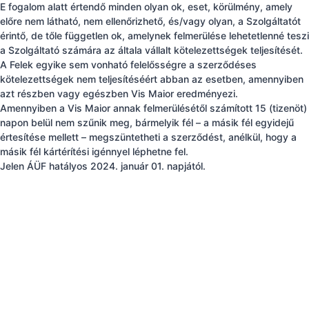
E fogalom alatt értendő minden olyan ok, eset, körülmény, amely
előre nem látható, nem ellenőrizhető, és/vagy olyan, a Szolgáltatót
érintő, de tőle független ok, amelynek felmerülése lehetetlenné teszi
a Szolgáltató számára az általa vállalt kötelezettségek teljesítését.
A Felek egyike sem vonható felelősségre a szerződéses
kötelezettségek nem teljesítéséért abban az esetben, amennyiben
azt részben vagy egészben Vis Maior eredményezi.
Amennyiben a Vis Maior annak felmerülésétől számított 15 (tizenöt)
napon belül nem szűnik meg, bármelyik fél – a másik fél egyidejű
értesítése mellett – megszüntetheti a szerződést, anélkül, hogy a
másik fél kártérítési igénnyel léphetne fel.
Jelen ÁÜF hatályos 2024. január 01. napjától.