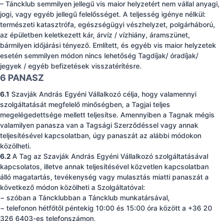
– Táncklub semmilyen jellegű vis maior helyzetért nem vállal anyagi,
jogi, vagy egyéb jellegű felelősséget. A teljesség igénye nélkül:
természeti katasztrófa, egészségügyi vészhelyzet, polgárháború,
az épületben keletkezett kár, árvíz / vízhiány, áramszünet,
bármilyen időjárási tényező. Említett, és egyéb vis maior helyzetek
esetén semmilyen módon nincs lehetőség Tagdíjak/ óradíjak/
jegyek / egyéb befizetések visszatérítésre.
6 PANASZ
6.1
Szavják András Egyéni Vállalkozó célja, hogy valamennyi
szolgáltatását megfelelő minőségben, a Tagjai teljes
megelégedettsége mellett teljesítse. Amennyiben a Tagnak mégis
valamilyen panasza van a Tagsági Szerződéssel vagy annak
teljesítésével kapcsolatban, úgy panaszát az alábbi módokon
közölheti.
6.2
A Tag az Szavják András Egyéni Vállalkozó szolgáltatásával
kapcsolatos, illetve annak teljesítésével közvetlen kapcsolatban
álló magatartás, tevékenység vagy mulasztás miatti panaszát a
következő módon közölheti a Szolgáltatóval:
− szóban a Táncklubban a Táncklub munkatársával,
− telefonon hétfőtől péntekig 10:00 és 15:00 óra között a +36 20
326 6403-es telefonszámon,