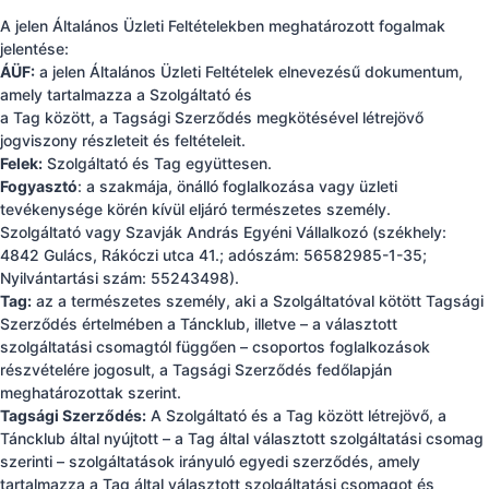
A jelen Általános Üzleti Feltételekben meghatározott fogalmak
jelentése:
ÁÜF:
a jelen Általános Üzleti Feltételek elnevezésű dokumentum,
amely tartalmazza a Szolgáltató és
a Tag között, a Tagsági Szerződés megkötésével létrejövő
jogviszony részleteit és feltételeit.
Felek:
Szolgáltató és Tag együttesen.
Fogyasztó
: a szakmája, önálló foglalkozása vagy üzleti
tevékenysége körén kívül eljáró természetes személy.
Szolgáltató vagy Szavják András Egyéni Vállalkozó (székhely:
4842 Gulács, Rákóczi utca 41.; adószám: 56582985-1-35;
Nyilvántartási szám: 55243498).
Tag:
az a természetes személy, aki a Szolgáltatóval kötött Tagsági
Szerződés értelmében a Táncklub,
illetve – a választott
szolgáltatási csomagtól függően – csoportos foglalkozások
részvételére jogosult, a Tagsági Szerződés fedőlapján
meghatározottak szerint.
Tagsági Szerződés:
A Szolgáltató és a Tag között létrejövő, a
Táncklub által nyújtott – a Tag által választott szolgáltatási csomag
szerinti – szolgáltatások irányuló egyedi
szerződés, amely
tartalmazza a Tag által választott szolgáltatási csomagot és