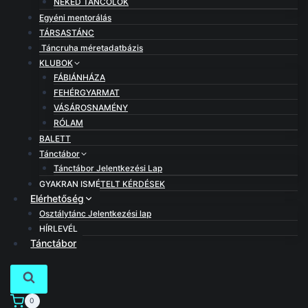
NEKED TÁNCOLOK
Egyéni mentorálás
TÁRSASTÁNC
Táncruha méretadatbázis
KLUBOK
FÁBIÁNHÁZA
FEHÉRGYARMAT
VÁSÁROSNAMÉNY
RÓLAM
BALETT
Tánctábor
Tánctábor Jelentkezési Lap
GYAKRAN ISMÉTELT KÉRDÉSEK
Elérhetőség
Osztálytánc Jelentkezési lap
HÍRLEVÉL
Tánctábor
0