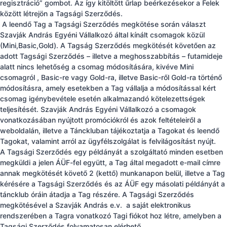
regisztráció” gombot. Az így kitöltött űrlap beérkezésekor a Felek
között létrejön a Tagsági Szerződés.
A leendő Tag a Tagsági Szerződés megkötése során választ
Szavják András Egyéni Vállalkozó által kínált csomagok közül
(Mini,Basic,Gold). A Tagság Szerződés megkötését követően az
adott Tagsági Szerződés – illetve a meghosszabbítás – futamideje
alatt nincs lehetőség a csomag módosítására, kivéve Mini
csomagról , Basic-re vagy Gold-ra, illetve Basic-ről Gold-ra történő
módosításra, amely esetekben a Tag vállalja a módosítással kért
csomag igénybevétele esetén alkalmazandó kötelezettségek
teljesítését. Szavják András Egyéni Vállalkozó a csomagok
vonatkozásában nyújtott promóciókról és azok feltételeiről a
weboldalán, illetve a Tánckluban tájékoztatja a Tagokat és leendő
Tagokat, valamint arról az ügyfélszolgálat is felvilágosítást nyújt.
A Tagsági Szerződés egy példányát a szolgáltató minden esetben
megküldi a jelen ÁÜF-fel együtt, a Tag által megadott e-mail címre
annak megkötését követő 2 (kettő) munkanapon belül, illetve a Tag
kérésére a Tagsági Szerződés és az ÁÜF egy másolati példányát a
táncklub óráin átadja a Tag részére. A Tagsági Szerződés
megkötésével a Szavják András e.v. a saját elektronikus
rendszerében a Tagra vonatkozó Tagi fiókot hoz létre, amelyben a
Tagsági Szerződés folyamatosan elérhető.