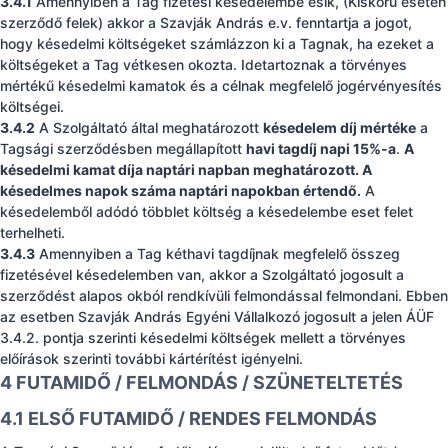
3.4.1
Amennyiben a Tag fizetési késedelembe esik, (Kiskorú esetén
szerződő felek) akkor a Szavják András e.v. fenntartja a jogot,
hogy késedelmi költségeket számlázzon ki a Tagnak, ha ezeket a
költségeket a Tag vétkesen okozta. Idetartoznak a törvényes
mértékű késedelmi kamatok és a célnak megfelelő jogérvényesítés
költségei.
3.4.2
A Szolgáltató által meghatározott
késedelem díj mértéke
a
Tagsági szerződésben megállapított
havi tagdíj napi 15%-a
.
A
késedelmi kamat díja naptári napban meghatározott. A
késedelmes napok száma naptári napokban értendő.
A
késedelemből adódó többlet költség a késedelembe eset felet
terhelheti.
3.4.3
Amennyiben a Tag kéthavi tagdíjnak megfelelő összeg
fizetésével késedelemben van, akkor a Szolgáltató jogosult a
szerződést alapos okból rendkívüli felmondással felmondani. Ebben
az esetben Szavják András Egyéni Vállalkozó jogosult a jelen ÁÜF
3.4.2. pontja szerinti késedelmi költségek mellett a törvényes
előírások szerinti további kártérítést igényelni.
4 FUTAMIDŐ / FELMONDÁS / SZÜNETELTETÉS
4.1 ELSŐ FUTAMIDŐ / RENDES FELMONDÁS