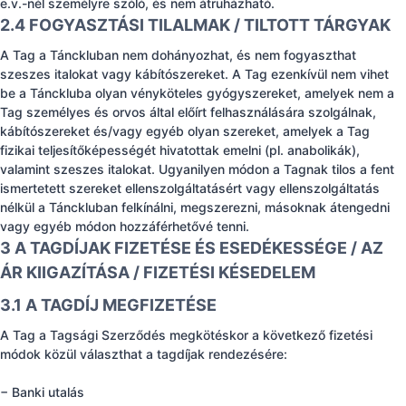
e.v.-nél személyre szóló, és nem átruházható.
2.4 FOGYASZTÁSI TILALMAK / TILTOTT TÁRGYAK
A Tag a Tánckluban nem dohányozhat, és nem fogyaszthat
szeszes italokat vagy kábítószereket. A Tag ezenkívül nem vihet
be a Tánckluba olyan vényköteles gyógyszereket, amelyek nem a
Tag személyes és orvos által előírt felhasználására szolgálnak,
kábítószereket és/vagy egyéb olyan szereket, amelyek a Tag
fizikai teljesítőképességét hivatottak emelni (pl. anabolikák),
valamint szeszes italokat. Ugyanilyen módon a Tagnak tilos a fent
ismertetett szereket ellenszolgáltatásért vagy ellenszolgáltatás
nélkül a Tánckluban felkínálni, megszerezni, másoknak átengedni
vagy egyéb módon hozzáférhetővé tenni.
3 A TAGDÍJAK FIZETÉSE ÉS ESEDÉKESSÉGE / AZ
ÁR KIIGAZÍTÁSA / FIZETÉSI KÉSEDELEM
3.1 A TAGDÍJ MEGFIZETÉSE
A Tag a Tagsági Szerződés megkötéskor a következő fizetési
módok közül választhat a tagdíjak rendezésére:
− Banki utalás