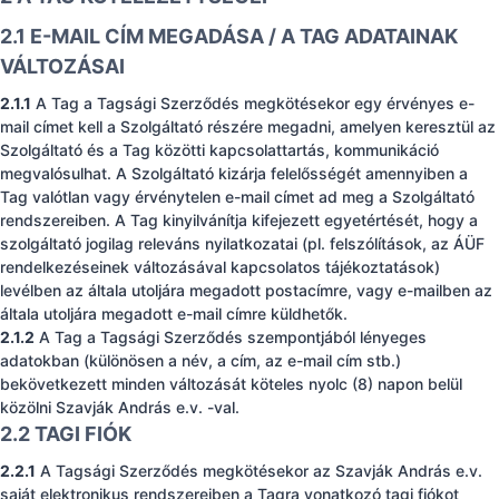
2.1 E-MAIL CÍM MEGADÁSA / A TAG ADATAINAK
VÁLTOZÁSAI
2.1.1
A Tag a Tagsági Szerződés megkötésekor egy érvényes e-
mail címet kell a Szolgáltató részére megadni, amelyen keresztül az
Szolgáltató és a Tag közötti kapcsolattartás, kommunikáció
megvalósulhat. A Szolgáltató kizárja felelősségét amennyiben a
Tag valótlan vagy érvénytelen e-mail címet ad meg a Szolgáltató
rendszereiben. A Tag kinyilvánítja kifejezett egyetértését, hogy a
szolgáltató jogilag releváns nyilatkozatai (pl. felszólítások, az ÁÜF
rendelkezéseinek változásával kapcsolatos tájékoztatások)
levélben az általa utoljára megadott postacímre, vagy e-mailben az
általa utoljára megadott e-mail címre küldhetők.
2.1.2
A Tag a Tagsági Szerződés szempontjából lényeges
adatokban (különösen a név, a cím, az e-mail cím stb.)
bekövetkezett minden változását köteles nyolc (8) napon belül
közölni Szavják András e.v. -val.
2.2 TAGI FIÓK
2.2.1
A Tagsági Szerződés megkötésekor az Szavják András e.v.
saját elektronikus rendszereiben a Tagra vonatkozó tagi fiókot