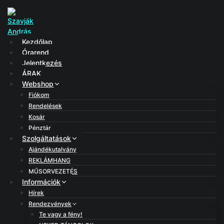
Skip
to
content
Kezdőlap
Órarend
Jelentkezés
ÁRAK
Webshop
Fiókom
Rendelések
Kosár
Pénztár
Szolgáltatások
Ajándékutalvány
REKLÁMHANG
MŰSORVEZETÉS
Információk
Hírek
Rendezvények
Te vagy a fény!