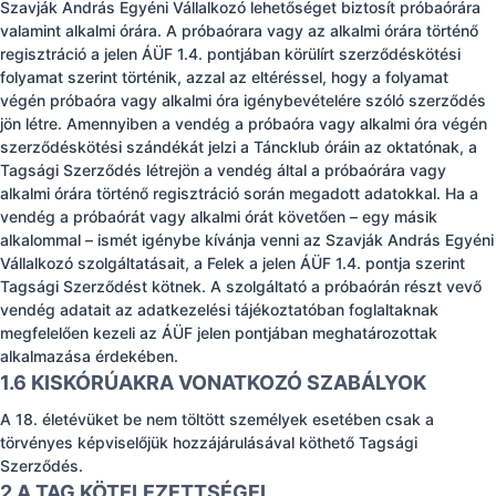
Szavják András Egyéni Vállalkozó lehetőséget biztosít próbaórára
valamint alkalmi órára. A próbaórara vagy az alkalmi órára történő
regisztráció a jelen ÁÜF 1.4. pontjában körülírt szerződéskötési
folyamat szerint történik, azzal az eltéréssel, hogy a folyamat
végén próbaóra vagy alkalmi óra igénybevételére szóló szerződés
jön létre. Amennyiben a vendég a próbaóra vagy alkalmi óra végén
szerződéskötési szándékát jelzi a Táncklub óráin az oktatónak, a
Tagsági Szerződés létrejön a vendég által a próbaórára vagy
alkalmi órára történő regisztráció során megadott adatokkal. Ha a
vendég a próbaórát vagy alkalmi órát követően – egy másik
alkalommal – ismét igénybe kívánja venni az Szavják András Egyéni
Vállalkozó szolgáltatásait, a Felek a jelen ÁÜF 1.4. pontja szerint
Tagsági Szerződést kötnek. A szolgáltató a próbaórán részt vevő
vendég adatait az adatkezelési tájékoztatóban foglaltaknak
megfelelően kezeli az ÁÜF jelen pontjában meghatározottak
alkalmazása érdekében.
1.6 KISKÓRÚAKRA VONATKOZÓ SZABÁLYOK
A 18. életévüket be nem töltött személyek esetében csak a
törvényes képviselőjük hozzájárulásával köthető Tagsági
Szerződés.
2 A TAG KÖTELEZETTSÉGEI