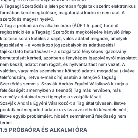
A Tagsági Szerződés a jelen pontban foglaltak szerint elektronikus
formában kerül megkötésre, magatartási kódexre nem utal. A
szerződés magyar nyelvű.
A Tag a próbaóráa és alkalmi órára (ÁÜF 1.5. pont) történő
regisztráció és a Tagsági Szerződés megkötésére irányuló űrlap
kitöltése során köteles a saját, valós adatait megadni, amelyek
igazolására – a vonatkozó jogszabályok és adatkezelési
tájékoztató betartásával – a szolgáltató fényképes igazolvány
bemutatását kérheti, azonban a fényképes igazolványról másolatot
nem készít, adatot nem rögzít, és nyilvántartást nem vezet. A
valótlan, vagy más személyhez köthető adatok megadása (kivéve
telefonszám, illetve e-mail cím) esetén a létrejövő Tagsági
Szerződés semmis. Szavják András Egyéni Vállalkozó kizárja a
felelősségét amennyiben a (leendő) Tag más nevében, más
személy adataival veszi igénybe a szolgáltatásait.
Szavják András Egyéni Vállalkozó-t a Tag által tévesen, illetve
pontatlanul megadott adatokra visszavezethető késedelemért,
illetve egyéb problémáért, hibáért semminemű felelősség nem
terheli.
1.5 PRÓBAÓRA ÉS ALKALMI ÓRA