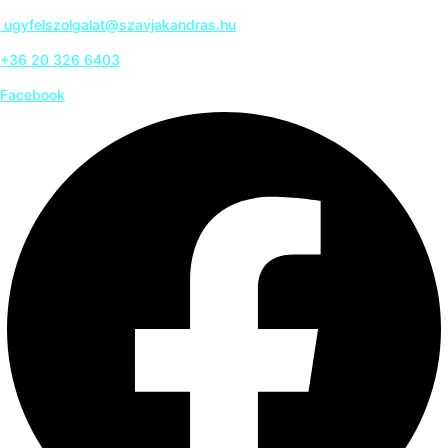
ugyfelszolgalat@szavjakandras.hu
+36 20 326 6403
Facebook