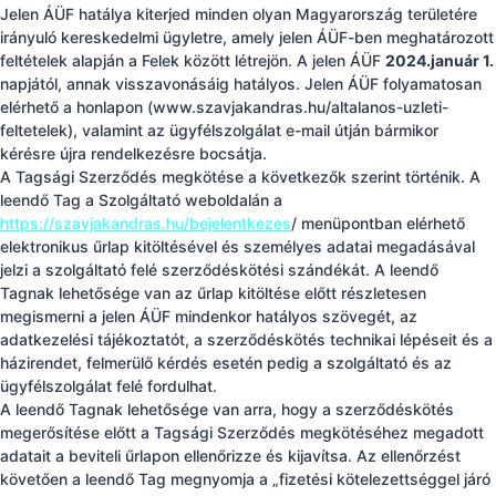
Jelen ÁÜF hatálya kiterjed minden olyan Magyarország területére
irányuló kereskedelmi ügyletre, amely jelen ÁÜF-ben meghatározott
feltételek alapján a Felek között létrejön. A jelen ÁÜF
2024.január 1.
napjától, annak visszavonásáig hatályos. Jelen ÁÜF folyamatosan
elérhető a honlapon (www.szavjakandras.hu/altalanos-uzleti-
feltetelek), valamint az ügyfélszolgálat e-mail útján bármikor
kérésre újra rendelkezésre bocsátja.
A Tagsági Szerződés megkötése a következők szerint történik. A
leendő Tag a Szolgáltató weboldalán a
https://szavjakandras.hu/bejelentkezes
/ menüpontban elérhető
elektronikus űrlap kitöltésével és személyes adatai megadásával
jelzi a szolgáltató felé szerződéskötési szándékát. A leendő
Tagnak lehetősége van az űrlap kitöltése előtt részletesen
megismerni a jelen ÁÜF mindenkor hatályos szövegét, az
adatkezelési tájékoztatót, a szerződéskötés technikai lépéseit és a
házirendet, felmerülő kérdés esetén pedig a szolgáltató és az
ügyfélszolgálat felé fordulhat.
A leendő Tagnak lehetősége van arra, hogy a szerződéskötés
megerősítése előtt a Tagsági Szerződés megkötéséhez megadott
adatait a beviteli űrlapon ellenőrizze és kijavítsa. Az ellenőrzést
követően a leendő Tag megnyomja a „fizetési kötelezettséggel járó