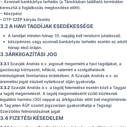
− Azonnali bankkártya terhelés (a Tánckluban található terminálon
keresztül a foglalkozás megkezdése előtt).
− Készpénz
– OTP SZÉP káryás fizetés
3.2 A HAVI TAGDÍJAK ESEDÉKESSÉGE
A tandíjat minden hónap 10. napjáig kell rendezni (utalással).
készpénzes vagy azonnali bankártyás terhelés esetén az adott
hónap első óráján.
3.3ÁRKIIGAZÍTÁSI JOG
3.3.1
Szavják András e.v. jogosult megemelni a havi tagdíjakat, a
gazdasági környezet, infláció, valamint a szolgáltatások
minőségének fenntartása érdekében. A Szavják András e.v. az
áremelési jogát írásbeli nyilatkozat útján gyakorolja.
3.3.2
Szavják András e.v. a tagdíj felemelése esetén közli a Taggal
a tagdíj megemelését. A tagdíj megemeléséről szóló közlésnek
legalább harminc (30) nappal az árkiigazítás elött kell megtörténnie.
A Tag jelen ÁÜF szerint jogszerűen gyakorolhatja a Tagsági
Szerződés felmondásának jogát
3.4 FIZETÉSI KÉSEDELEM