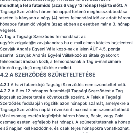
mondhatja fel a futamidő (azaz 6 vagy 12 hónap) lejárta előtt.
A
Tagsági Szerződés három hónappal történő meghosszabbodása
esetén is irányadó a négy (4) hetes felmondási idő az adott három
hónapos futamidő végére (azaz ebben az esetben már a 3. hónap
végére).
A Tag a Tagsági Szerződés felmondását az
ugyfelszolgalat@szavjakandras.hu
e-mail címen köteles bejelenteni
Szavják András Egyéni Vállalkozó-nak a jelen ÁÜF 4.5. pontja
szerint. Szavják András Egyéni Vállalkozó az általa gyakorolt
felmondást írásban közli, a felmondásnak a Tag e-mail címére
történő egyidejű megküldése mellett.
4.2 A SZERZŐDÉS SZÜNETELTETÉSE
4.2.1
A havi futamidejű Tagsági Szerződés nem szüneteltethető.
4.2.2
A 6 és 12 hónapos futamidejű Tagsági Szerződést a Tag
jogosult szüneteltetni a következők szerint. A Felek a Tagsági
Szerződés fedőlapján rögzítik azon hónapok számát, amelyekre a
Tagsági Szerződés naptári évenként maximálisan szüneteltethető
(Mini csomag esetén legfeljebb három hónap, Basic, vagy Gold
csomag esetén legfeljebb hat hónap). A szüneteltetésnek a hónap
első napján kell kezdődnie, és csak teljes hónapokra vonatkozhat.