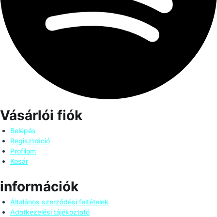
Vásárlói fiók
Belépés
Regisztráció
Profilom
Kosár
információk
Általános szerződési feltételek
Adatkezelési tájékoztató