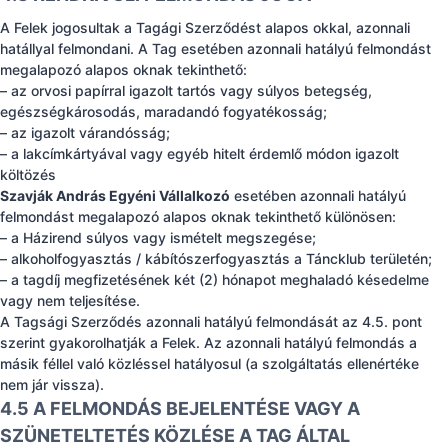
A Felek jogosultak a Tagági Szerződést alapos okkal, azonnali
hatállyal felmondani. A Tag esetében azonnali hatályú felmondást
megalapozó alapos oknak tekinthető:
– az orvosi papírral igazolt tartós vagy súlyos betegség,
egészségkárosodás, maradandó fogyatékosság;
– az igazolt várandósság;
– a lakcímkártyával vagy egyéb hitelt érdemlő módon igazolt
költözés
Szavják András Egyéni Vállalkozó
esetében azonnali hatályú
felmondást megalapozó alapos oknak tekinthető különösen:
– a Házirend súlyos vagy ismételt megszegése;
– alkoholfogyasztás / kábítószerfogyasztás a Táncklub területén;
– a tagdíj megfizetésének két (2) hónapot meghaladó késedelme
vagy nem teljesítése.
A Tagsági Szerződés azonnali hatályú felmondását az 4.5. pont
szerint gyakorolhatják a Felek. Az azonnali hatályú felmondás a
másik féllel való közléssel hatályosul (a szolgáltatás ellenértéke
nem jár vissza).
4.5 A FELMONDÁS BEJELENTÉSE VAGY A
SZÜNETELTETÉS KÖZLÉSE A TAG ÁLTAL