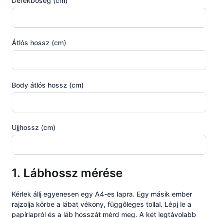
Derékbőség (cm)
Átlós hossz (cm)
Body átlós hossz (cm)
Ujjhossz (cm)
1. Lábhossz mérése
Kérlek állj egyenesen egy A4-es lapra. Egy másik ember
rajzolja körbe a lábat vékony, függőleges tollal. Lépj le a
papírlapról és a láb hosszát mérd meg. A két legtávolabb