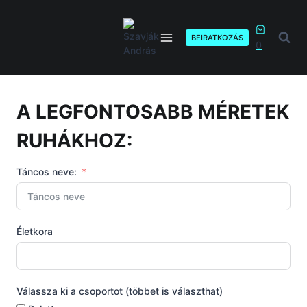
Skip
to
content
BEIRATKOZÁS
0
A LEGFONTOSABB MÉRETEK
RUHÁKHOZ:
Táncos neve:
Életkora
Válassza ki a csoportot (többet is választhat)