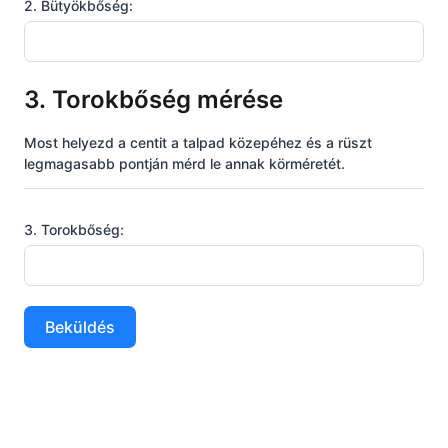
2. Bütyökbőség:
3. Torokbőség mérése
Most helyezd a centit a talpad közepéhez és a rüszt
legmagasabb pontján mérd le annak körméretét.
3. Torokbőség:
Beküldés