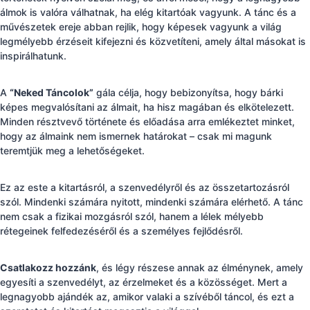
álmok is valóra válhatnak, ha elég kitartóak vagyunk. A tánc és a
művészetek ereje abban rejlik, hogy képesek vagyunk a világ
legmélyebb érzéseit kifejezni és közvetíteni, amely által másokat is
inspirálhatunk.
A
“Neked Táncolok”
gála célja, hogy bebizonyítsa, hogy bárki
képes megvalósítani az álmait, ha hisz magában és elkötelezett.
Minden résztvevő története és előadása arra emlékeztet minket,
hogy az álmaink nem ismernek határokat – csak mi magunk
teremtjük meg a lehetőségeket.
Ez az este a kitartásról, a szenvedélyről és az összetartozásról
szól. Mindenki számára nyitott, mindenki számára elérhető. A tánc
nem csak a fizikai mozgásról szól, hanem a lélek mélyebb
rétegeinek felfedezéséről és a személyes fejlődésről.
Csatlakozz hozzánk
, és légy részese annak az élménynek, amely
egyesíti a szenvedélyt, az érzelmeket és a közösséget. Mert a
legnagyobb ajándék az, amikor valaki a szívéből táncol, és ezt a