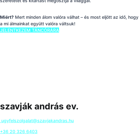
szeretetet és kitartást megosztja a világgal.
Miért?
Mert minden álom valóra válhat – és most eljött az idő, hogy
a mi álmainkat együtt valóra váltsuk!
JELENTKEZEM TÁNCÓRÁRA
szavják andrás ev.
ugyfelszolgalat@szavjakandras.hu
+36 20 326 6403