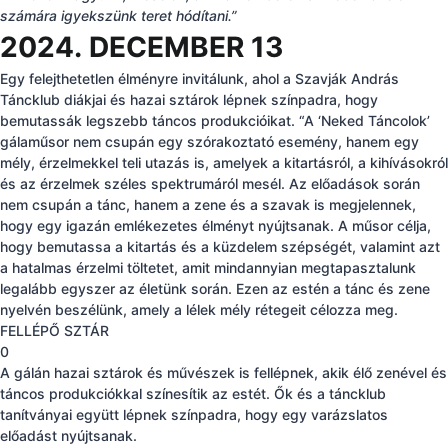
számára igyekszünk teret hódítani.”
2024.
DECEMBER 13
Egy felejthetetlen élményre invitálunk, ahol a Szavják András
Táncklub diákjai és hazai sztárok lépnek színpadra, hogy
bemutassák legszebb táncos produkcióikat. “A ‘Neked Táncolok’
gálaműsor nem csupán egy szórakoztató esemény, hanem egy
mély, érzelmekkel teli utazás is, amelyek a kitartásról, a kihívásokról
és az érzelmek széles spektrumáról mesél. Az előadások során
nem csupán a tánc, hanem a zene és a szavak is megjelennek,
hogy egy igazán emlékezetes élményt nyújtsanak. A műsor célja,
hogy bemutassa a kitartás és a küzdelem szépségét, valamint azt
a hatalmas érzelmi töltetet, amit mindannyian megtapasztalunk
legalább egyszer az életünk során. Ezen az estén a tánc és zene
nyelvén beszélünk, amely a lélek mély rétegeit célozza meg.
FELLÉPŐ SZTÁR
0
A gálán hazai sztárok és művészek is fellépnek, akik élő zenével és
táncos produkciókkal színesítik az estét. Ők és a táncklub
tanítványai együtt lépnek színpadra, hogy egy varázslatos
előadást nyújtsanak.