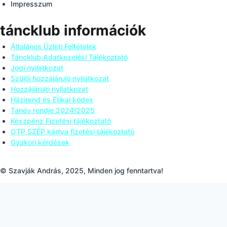
Impresszum
táncklub információk
Általános Üzleti Feltételek
Táncklub Adatkezelési Tájékoztató
Jogi nyilatkozat
Szülői hozzájáruló nyilatkozat
Hozzájáruló nyilatkozat
Házirend és Etikai kódex
Tanév rendje 2024/2025
Készpénz Fizetési tájékoztató
OTP SZÉP kártya fizetési tájékoztató
Gyakori kérdések
© Szavják András, 2025, Minden jog fenntartva!
Tisztelt feliratkozó, Ön sikeresen
feliratkozott a hírlevelünkre. Értesülhet