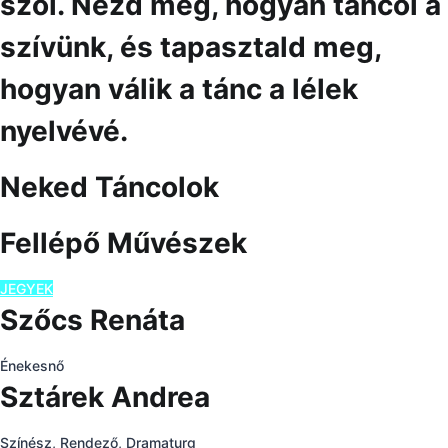
szól. Nézd meg, hogyan táncol a
szívünk, és tapasztald meg,
hogyan válik a tánc a lélek
nyelvévé.
Neked Táncolok
Fellépő Művészek
JEGYEK
Szőcs Renáta
Énekesnő
Sztárek Andrea
Színész, Rendező, Dramaturg