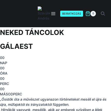
Skip
to
content
BEIRATKOZÁS
0
NEKED TÁNCOLOK
GÁLAEST
0
0
NAP
0
0
ÓRA
0
0
PERC
0
0
MÁSODPERC
„Ősidők óta a művészet ugyanazon történeteket meséli el újra és
újra, műfajoktól és irányzatoktól független.
Hírnökök vagyunk, mesélők, akik az emberek szívében a lélek