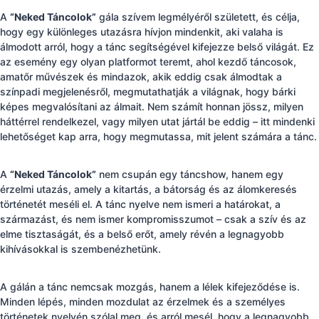
A
“Neked Táncolok”
gála szívem legmélyéről született, és célja,
hogy egy különleges utazásra hívjon mindenkit, aki valaha is
álmodott arról, hogy a tánc segítségével kifejezze belső világát. Ez
az esemény egy olyan platformot teremt, ahol kezdő táncosok,
amatőr művészek és mindazok, akik eddig csak álmodtak a
színpadi megjelenésről, megmutathatják a világnak, hogy bárki
képes megvalósítani az álmait. Nem számít honnan jössz, milyen
háttérrel rendelkezel, vagy milyen utat jártál be eddig – itt mindenki
lehetőséget kap arra, hogy megmutassa, mit jelent számára a tánc.
A
“Neked Táncolok”
nem csupán egy táncshow, hanem egy
érzelmi utazás, amely a kitartás, a bátorság és az álomkeresés
történetét meséli el. A tánc nyelve nem ismeri a határokat, a
származást, és nem ismer kompromisszumot – csak a szív és az
elme tisztaságát, és a belső erőt, amely révén a legnagyobb
kihívásokkal is szembenézhetünk.
A gálán a tánc nemcsak mozgás, hanem a lélek kifejeződése is.
Minden lépés, minden mozdulat az érzelmek és a személyes
történetek nyelvén szólal meg, és arról mesél, hogy a legnagyobb