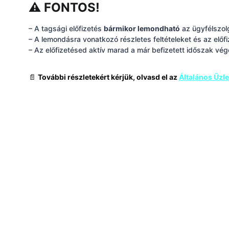
⚠ FONTOS!
– A tagsági előfizetés
bármikor lemondható
az ügyfélszol
– A lemondásra vonatkozó részletes feltételeket és az elő
– Az előfizetésed aktív marad a már befizetett időszak vé
📄
További részletekért kérjük, olvasd el az
Általános Üzlet