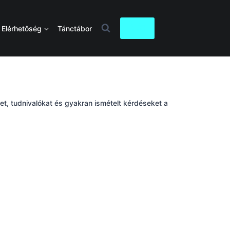
0
Elérhetőség
Tánctábor
eket, tudnivalókat és gyakran ismételt kérdéseket a