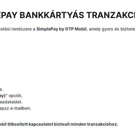
MPLEPAY BANKKÁRTYÁS TRANZAKC
zetési rendszere a
SimplePay by OTP Mobil
, amely gyors és bizton
a.
ay)”
opciót.
aadataidat.
kapsz e-mailben.
il titkosított kapcsolatot biztosít minden tranzakcióhoz.