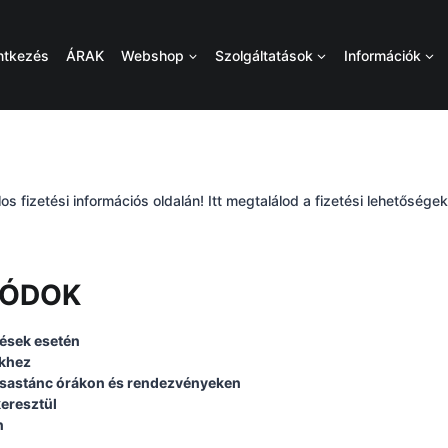
ntkezés
ÁRAK
Webshop
Szolgáltatások
Információk
os fizetési információs oldalán! Itt megtalálod a fizetési lehetőség
MÓDOK
tések esetén
ekhez
társastánc órákon és rendezvényeken
keresztül
n