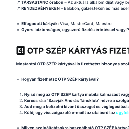
📍
TÁRSASTÁNC órákon
– Az aktuális alkalom díját vagy bé
📍
RENDEZVÉNYEKEN
– Bálokon, gálaesteken és más esem
🔹
Elfogadott kártyák:
Visa, MasterCard, Maestro
🔹
Gyors, biztonságos, egyszerű fizetés érintéssel vagy 
4️⃣ OTP SZÉP KÁRTYÁS FIZE
Mostantól OTP SZÉP kártyával is fizethetsz bizonyos szol
🔹
Hogyan fizethetsz OTP SZÉP kártyával?
Nyisd meg az OTP SZÉP kártya mobilalkalmazást vagy l
Keress rá a “Szavják András Táncklub” névre a szolgá
Add meg a befizetni kívánt összeget és véglegesítsd a
Küldj egy visszaigazoló e-mailt az utalásról az
ugyfe
🔹
Milyen szolgáltatásokra használható OTP SZÉP kártya