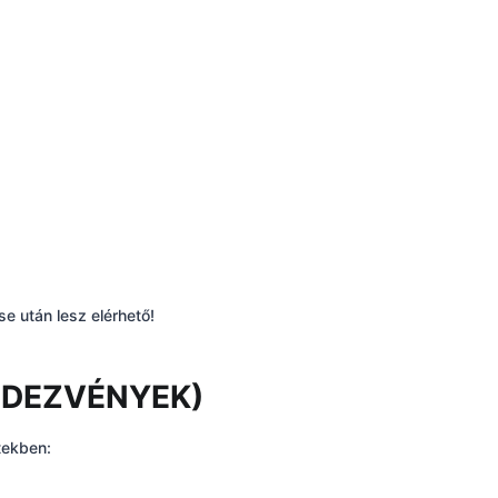
e után lesz elérhető!
ENDEZVÉNYEK)
tekben: