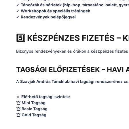
✔
Táncórák és bérletek (hip-hop, társastánc, balett, gye
✔
Workshopok és speciális tréningek
✔
Rendezvények belépőjegyei
5️⃣ KÉSZPÉNZES FIZETÉS 
Bizonyos rendezvényeken és órákon a készpénzes fizetés i
TAGSÁGI ELŐFIZETÉSEK – HAVI
A
Szavják András Táncklub havi tagsági rendszeréhez
csa
🔹
Elérhető tagsági szintek:
🏆
Mini Tagság
🏆
Basic Tagság
🏆
Gold Tagság