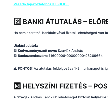
Vásárló tájékoztatóhoz KLIKK IDE
2️⃣ BANKI ÁTUTALÁS – ELŐ
Ha nem szeretnél bankkártyával fizetni, lehetőséged van
b
Utalási adatok:
🏦
Kedvezményezett neve:
Szavják András
🏦
Bankszámlaszám:
11600006-00000000-96269664
⚠
FONTOS:
Az átutalás feldolgozása 1-2 munkanapot is ig
3️⃣ HELYSZÍNI FIZETÉS – 
A Szavják András Táncklub lehetőséget biztosít
helyszíni 