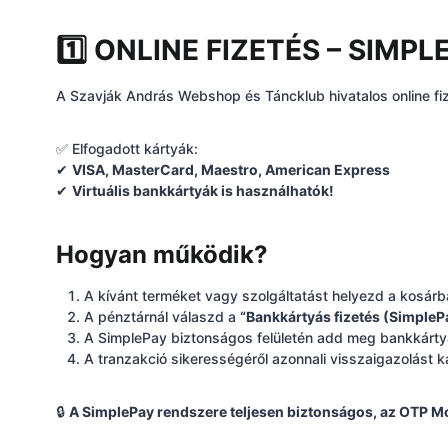
1️⃣ ONLINE FIZETÉS – SI
A Szavják András Webshop és Táncklub hivatalos online fi
✅ Elfogadott kártyák:
✔
VISA, MasterCard, Maestro, American Express
✔
Virtuális bankkártyák is használhatók!
Hogyan működik?
A kívánt terméket vagy szolgáltatást helyezd a kosárb
A pénztárnál válaszd a
“Bankkártyás fizetés (SimpleP
A SimplePay biztonságos felületén add meg bankkárty
A tranzakció sikerességéről azonnali visszaigazolást 
🔒
A SimplePay rendszere teljesen biztonságos, az OTP Mob