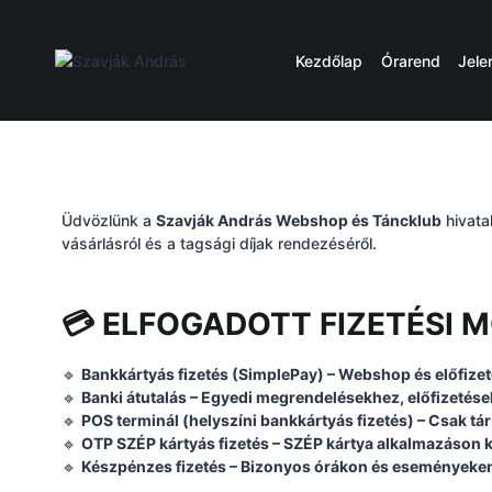
Kezdőlap
Órarend
Jele
Üdvözlünk a
Szavják András Webshop és Táncklub
hivatal
vásárlásról és a tagsági díjak rendezéséről.
💳 ELFOGADOTT FIZETÉSI 
🔹
Bankkártyás fizetés (SimplePay) – Webshop és előfize
🔹
Banki átutalás – Egyedi megrendelésekhez, előfizetés
🔹
POS terminál (helyszíni bankkártyás fizetés) – Csak 
🔹
OTP SZÉP kártyás fizetés – SZÉP kártya alkalmazáson 
🔹
Készpénzes fizetés – Bizonyos órákon és eseményeke