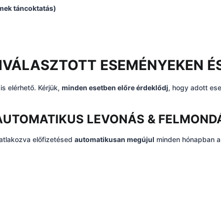
rmek táncoktatás)
– KIVÁLASZTOTT ESEMÉNYEKEN 
s elérhető. Kérjük,
minden esetben előre érdeklődj
, hogy adott es
 AUTOMATIKUS LEVONÁS & FELMONDÁ
tlakozva előfizetésed
automatikusan megújul
minden hónapban a v