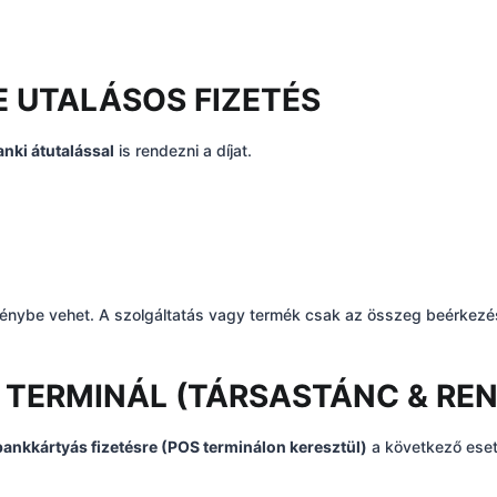
RE UTALÁSOS FIZETÉS
anki átutalással
is rendezni a díjat.
énybe vehet. A szolgáltatás vagy termék csak az összeg beérkezés
POS TERMINÁL (TÁRSASTÁNC & R
bankkártyás fizetésre (POS terminálon keresztül)
a következő ese