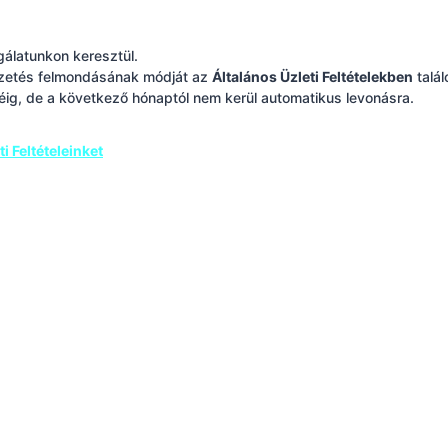
gálatunkon keresztül.
fizetés felmondásának módját az
Általános Üzleti Feltételekben
talá
géig, de a következő hónaptól nem kerül automatikus levonásra.
i Feltételeinket