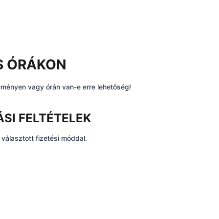
ÉS ÓRÁKON
eményen vagy órán van-e erre lehetőség!
SI FELTÉTELEK
álasztott fizetési móddal.