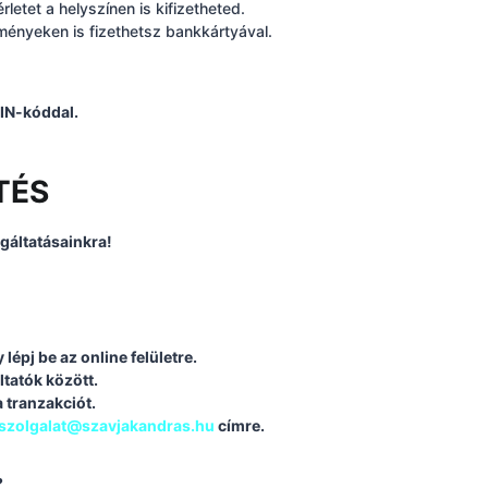
rletet a helyszínen is kifizetheted.
ényeken is fizethetsz bankkártyával.
PIN-kóddal.
TÉS
gáltatásainkra!
épj be az online felületre.
ltatók között.
 tranzakciót.
lszolgalat@szavjakandras.hu
címre.
?