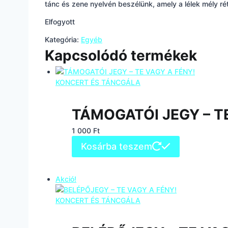
tánc és zene nyelvén beszélünk, amely a lélek mély ré
Elfogyott
Kategória:
Egyéb
Kapcsolódó termékek
TÁMOGATÓI JEGY – T
1 000
Ft
Kosárba teszem
Akció!