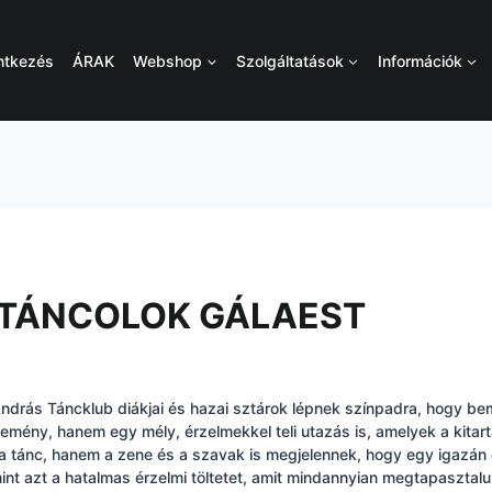
ntkezés
ÁRAK
Webshop
Szolgáltatások
Információk
 TÁNCOLOK GÁLAEST
k András Táncklub diákjai és hazai sztárok lépnek színpadra, hogy 
ény, hanem egy mély, érzelmekkel teli utazás is, amelyek a kitartá
 tánc, hanem a zene és a szavak is megjelennek, hogy egy igazán 
nt azt a hatalmas érzelmi töltetet, amit mindannyian megtapasztalu