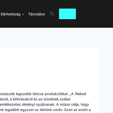
0
Elérhetőség
Tánctábor
bemutassák legszebb táncos produkcióikat. „A ‘Neked
sról, a kihívásokról és az érzelmek széles
emlékezetes élményt nyújtsanak. A műsor célja, hogy
nk legalább egyszer az életünk során. Ezen az estén a