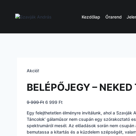
Skip
to
content
Kezdőlap
Órarend
Jele
Akció!
BELÉPŐJEGY – NEKED
Original
Current
9 999
Ft
6 999
Ft
price
price
Egy felejthetetlen élményre invitálunk, ahol a Szavjá
was:
is:
Táncolok’ gálaműsor nem csupán egy szórakoztató esem
9
6
spektrumáról mesél. Az előadások során nem csupán a
999 Ft.
999 Ft.
bemutassa a kitartás és a küzdelem szépségét, valami