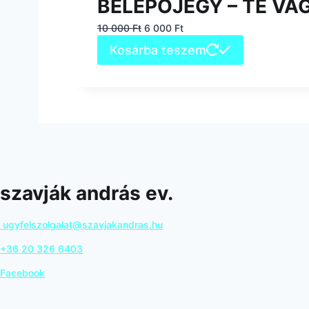
BELÉPŐJEGY – TE VA
Original
Current
10 000
Ft
6 000
Ft
price
price
Kosárba teszem
was:
is:
10
6
000 Ft.
000 Ft.
szavják andrás ev.
ugyfelszolgalat@szavjakandras.hu
+36 20 326 6403
Facebook