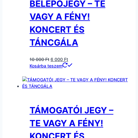
BELÉPŐJEGY – TE
VAGY A FÉNY!
KONCERT ÉS
TÁNCGÁLA
Original
Current
10 000
Ft
6 000
Ft
price
price
Kosárba teszem
was:
is:
10
6
000 Ft.
000 Ft.
TÁMOGATÓI JEGY –
TE VAGY A FÉNY!
KONCERT ÉS