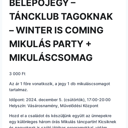
BELÉPŐJEGY –
TÁNCKLUB TAGOKNAK
– WINTER IS COMING
MIKULÁS PARTY +
MIKULÁSCSOMAG
3 000
Ft
Az ár 1 főre vonatkozik, a jegy 1 db mikuláscsomagot
tartalmaz.
Időpont: 2024. december 5. (csütörtök), 17:00-20:00
Helyszín: Vásárosnamény, Művelődési Központ
Hozd el a családot és készüljünk együtt az ünnepekre
egy különleges három órás Mikulás táncpartin! Kicsiknek
és nagyoknak is szóló játékos programokkal, vidám