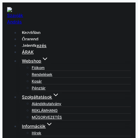
Skip
to
content
Kezdőlap
Órarend
Jelentkezés
ÁRAK
Webshop
Fiókom
Rendelések
Kosár
Pénztár
Szolgáltatások
Ajándékutalvány
REKLÁMHANG
MŰSORVEZETÉS
Információk
Hírek