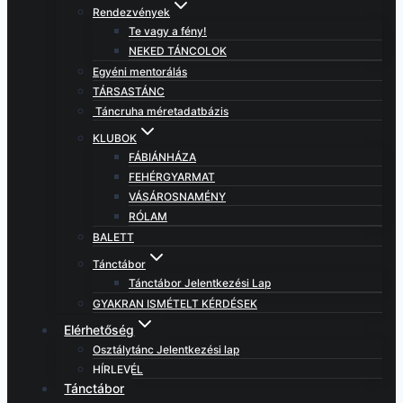
Rendezvények
Te vagy a fény!
NEKED TÁNCOLOK
Egyéni mentorálás
TÁRSASTÁNC
Táncruha méretadatbázis
KLUBOK
FÁBIÁNHÁZA
FEHÉRGYARMAT
VÁSÁROSNAMÉNY
RÓLAM
BALETT
Tánctábor
Tánctábor Jelentkezési Lap
GYAKRAN ISMÉTELT KÉRDÉSEK
Elérhetőség
Osztálytánc Jelentkezési lap
HÍRLEVÉL
Tánctábor