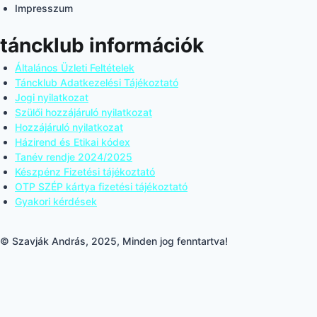
Impresszum
táncklub információk
Általános Üzleti Feltételek
Táncklub Adatkezelési Tájékoztató
Jogi nyilatkozat
Szülői hozzájáruló nyilatkozat
Hozzájáruló nyilatkozat
Házirend és Etikai kódex
Tanév rendje 2024/2025
Készpénz Fizetési tájékoztató
OTP SZÉP kártya fizetési tájékoztató
Gyakori kérdések
© Szavják András, 2025, Minden jog fenntartva!
Review Cart