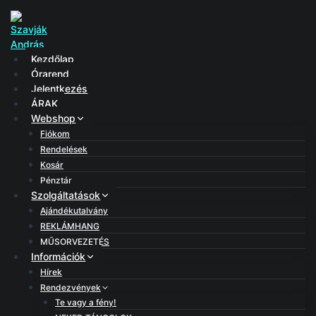
Skip
to
content
Kezdőlap
Órarend
Jelentkezés
ÁRAK
Webshop
Fiókom
Rendelések
Kosár
Pénztár
Szolgáltatások
Ajándékutalvány
REKLÁMHANG
MŰSORVEZETÉS
Információk
Hírek
Rendezvények
Te vagy a fény!