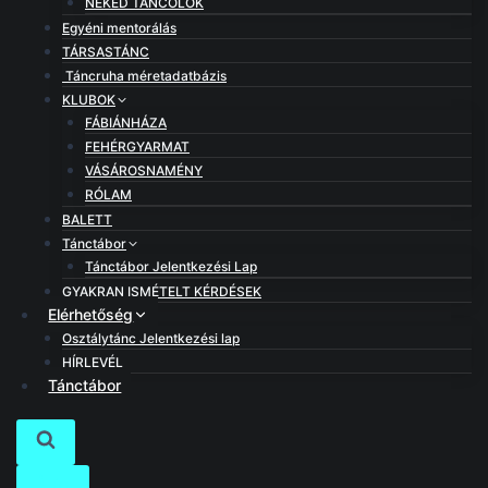
NEKED TÁNCOLOK
Egyéni mentorálás
TÁRSASTÁNC
Táncruha méretadatbázis
KLUBOK
FÁBIÁNHÁZA
FEHÉRGYARMAT
VÁSÁROSNAMÉNY
RÓLAM
BALETT
Tánctábor
Tánctábor Jelentkezési Lap
GYAKRAN ISMÉTELT KÉRDÉSEK
Elérhetőség
Osztálytánc Jelentkezési lap
HÍRLEVÉL
Tánctábor