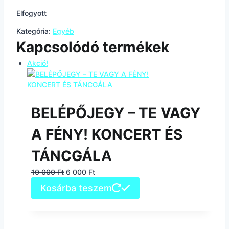
Elfogyott
Kategória:
Egyéb
Kapcsolódó termékek
Akció!
BELÉPŐJEGY – TE VAGY
A FÉNY! KONCERT ÉS
TÁNCGÁLA
Original
Current
10 000
Ft
6 000
Ft
price
price
Kosárba teszem
was:
is:
10
6
000 Ft.
000 Ft.