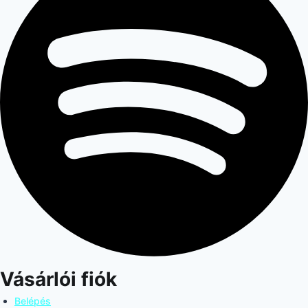
Vásárlói fiók
Belépés