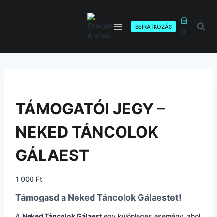
Skip
to
content
BEIRATKOZÁS
0
TÁMOGATÓI JEGY –
NEKED TÁNCOLOK
GÁLAEST
1 000
Ft
Támogasd a Neked Táncolok Gálaestet!
A
Neked Táncolok Gálaest
egy különleges esemény, ahol