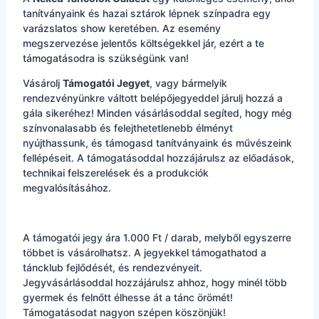
tanítványaink és hazai sztárok lépnek színpadra egy
varázslatos show keretében. Az esemény
megszervezése jelentős költségekkel jár, ezért a te
támogatásodra is szükségünk van!
Vásárolj
Támogatói Jegyet
, vagy bármelyik
rendezvényünkre váltott belépőjegyeddel járulj hozzá a
gála sikeréhez! Minden vásárlásoddal segíted, hogy még
színvonalasabb és felejthetetlenebb élményt
nyújthassunk, és támogasd tanítványaink és művészeink
fellépéseit. A támogatásoddal hozzájárulsz az előadások,
technikai felszerelések és a produkciók
megvalósításához.
A támogatói jegy ára 1.000 Ft / darab, melyből egyszerre
többet is vásárolhatsz. A jegyekkel támogathatod a
táncklub fejlődését, és rendezvényeit.
Jegyvásárlásoddal hozzájárulsz ahhoz, hogy minél több
gyermek és felnőtt élhesse át a tánc örömét!
Támogatásodat nagyon szépen köszönjük!