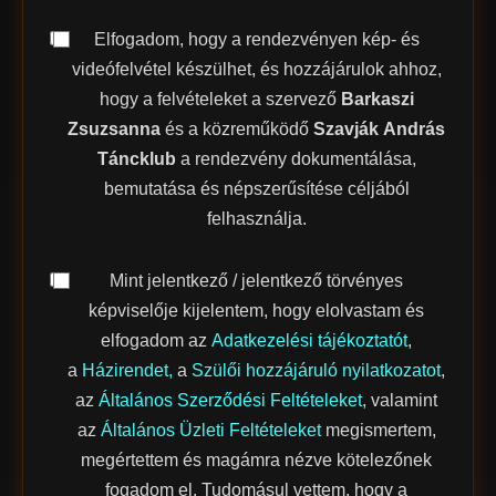
Elfogadom, hogy a rendezvényen kép- és
videófelvétel készülhet, és hozzájárulok ahhoz,
hogy a felvételeket a szervező
Barkaszi
Zsuzsanna
és a közreműködő
Szavják András
Táncklub
a rendezvény dokumentálása,
bemutatása és népszerűsítése céljából
felhasználja.
Mint jelentkező / jelentkező törvényes
képviselője kijelentem, hogy elolvastam és
elfogadom az
Adatkezelési tájékoztatót
,
a
Házirendet,
a
Szülői hozzájáruló nyilatkozatot
,
az
Általános Szerződési Feltételeket
, valamint
az
Általános Üzleti Feltételeket
megismertem,
megértettem és magámra nézve kötelezőnek
fogadom el. Tudomásul vettem, hogy a