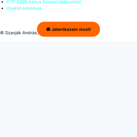
OTP SZÉP kártya fizetési tájékoztató
Gyakori kérdések
🎃 Jelentkezem most!
© Szavják András, 2025, Minden jog fenntartva!
Review Cart
Nincs termék a kosárban.
Tisztelt feliratkozó, Ön sikeresen
feliratkozott a hírlevelünkre. Értesülhet
legfrissebb ajánlatainkról,
kedvezményeinkről és híreinkről!