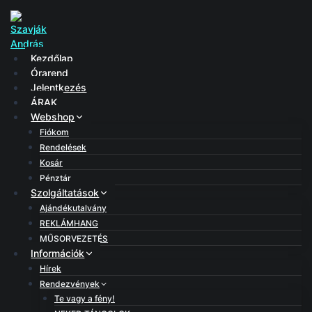
Kezdőlap
Órarend
Jelentkezés
ÁRAK
Webshop
Fiókom
Rendelések
Kosár
Pénztár
Szolgáltatások
Ajándékutalvány
REKLÁMHANG
MŰSORVEZETÉS
Információk
Hírek
Rendezvények
Te vagy a fény!