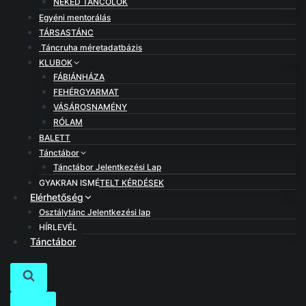
NEKED TÁNCOLOK
Egyéni mentorálás
TÁRSASTÁNC
Táncruha méretadatbázis
KLUBOK
FÁBIÁNHÁZA
FEHÉRGYARMAT
VÁSÁROSNAMÉNY
RÓLAM
BALETT
Tánctábor
Tánctábor Jelentkezési Lap
GYAKRAN ISMÉTELT KÉRDÉSEK
Elérhetőség
Osztálytánc Jelentkezési lap
HÍRLEVÉL
Tánctábor