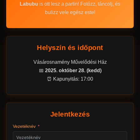
Labubu
is ott lesz a partin! Fotózz, táncolj, és
bulizz vele egész este!
Helyszín és időpont
Vásárosnamény Művelődési Ház
📅
2025. október 28. (kedd)
⏰ Kapunyitás: 17:00
Jelentkezés
Vezetéknév