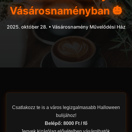
Vásárosnaményban 🎃
2025. október 28. • Vásárosnamény Művelődési Ház
Csatlakozz te is a város legizgalmasabb Halloween
bulijához!
Belépő: 8000 Ft / fő
Jegyek kizárólag elővételben vásárolhatók.