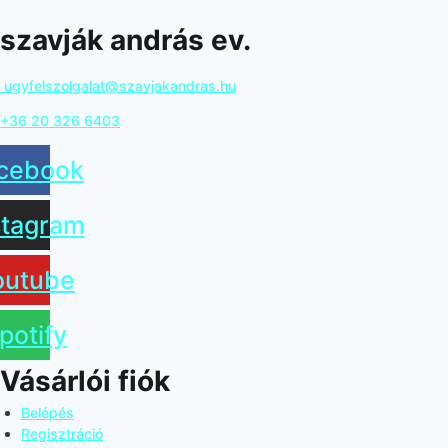
szavják andrás ev.
ugyfelszolgalat@szavjakandras.hu
+36 20 326 6403
cebook
stagram
outube
potify
Vásárlói fiók
Belépés
Regisztráció