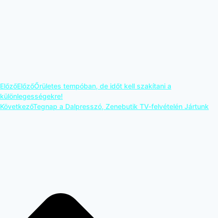
Előző
Előző
Őrületes tempóban, de időt kell szakítani a
különlegességekre!
Következő
Tegnap a Dalpresszó, Zenebutik TV-felvételén Jártunk