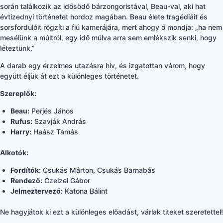
során találkozik az idősödő bárzongoristával, Beau-val, aki hat
évtizednyi történetet hordoz magában. Beau élete tragédiáit és
sorsfordulóit rögzíti a fiú kamerájára, mert ahogy ő mondja: „ha nem
mesélünk a múltról, egy idő múlva arra sem emlékszik senki, hogy
léteztünk.”
A darab egy érzelmes utazásra hív, és izgatottan várom, hogy
együtt éljük át ezt a különleges történetet.
Szereplők:
Beau:
Perjés János
Rufus:
Szavják András
Harry:
Haász Tamás
Alkotók:
Fordítók:
Csukás Márton, Csukás Barnabás
Rendező:
Czeizel Gábor
Jelmeztervező:
Katona Bálint
Ne hagyjátok ki ezt a különleges előadást, várlak titeket szeretettel!