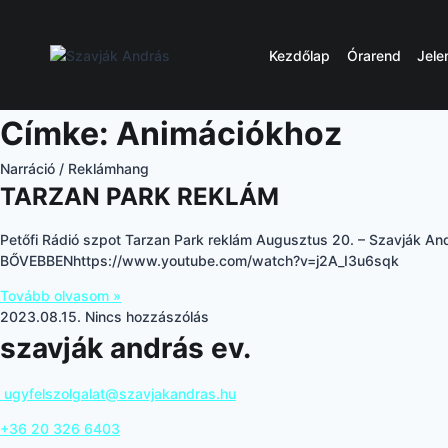
Skip
to
content
Kezdőlap
Órarend
Jele
Címke: Animációkhoz
Narráció / Reklámhang
TARZAN PARK REKLÁM
Petőfi Rádió szpot Tarzan Park reklám Augusztus 20. – Szavják A
BŐVEBBENhttps://www.youtube.com/watch?v=j2A_I3u6sqk
Tovább olvasom »
2023.08.15.
Nincs hozzászólás
szavják andrás ev.
ugyfelszolgalat@szavjakandras.hu
+36 20 326 6403