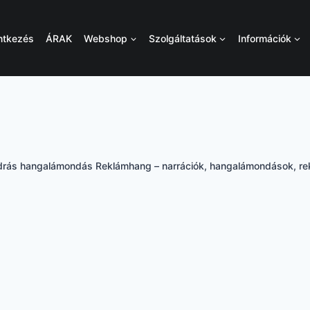
ntkezés
ÁRAK
Webshop
Szolgáltatások
Információk
ndrás hangalámondás Reklámhang – narrációk, hangalámondások, re