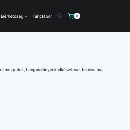
Elérhetőség
Tánctábor
0
klámszpotok, hangoskönyvek elkészítése, felolvasása.