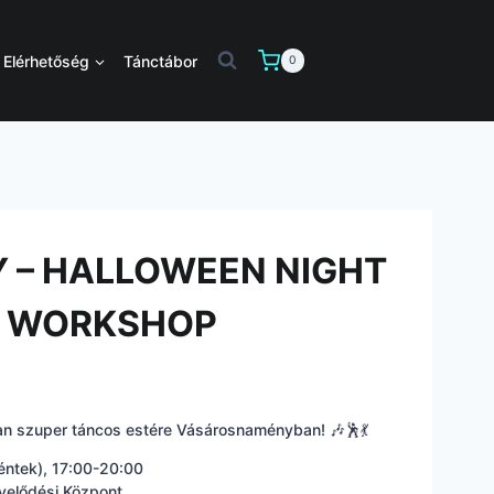
Elérhetőség
Tánctábor
0
 – HALLOWEEN NIGHT
S WORKSHOP
óan szuper táncos estére Vásárosnaményban! 🎶🕺💃
éntek), 17:00-20:00
velődési Központ