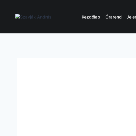
Skip
to
content
Kezdőlap
Órarend
Jele