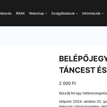
ntkezés
ÁRAK
Webshop
Szolgáltatások
Információk
BELÉPŐJEGY
TÁNCEST É
2 000
Ft
Készülj fel egy hátborzongat
Időpont: 2024. október 25. (p
Helyszín: Vásárosnamény, Mű