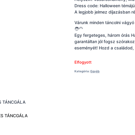
Dress code: Halloween témájú 
A legjobb jelmez díjazásban r
Várunk minden táncolni vágyó g
🧑‍🦳
Egy fergeteges, három órás Ha
garantáltan jól fogsz szórako
eseményét! Hozd a családod, bar
Elfogyott
Kategória:
Egyéb
 ÉS TÁNCGÁLA