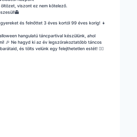
öltözet, viszont ez nem kötelező.
észesül!👻
yereket és felnőttet 3 éves kortól 99 éves korig! 👧
lloween hangulatú táncpartival készülünk, ahol
zni! 🎉 Ne hagyd ki az év legszórakoztatóbb táncos
átaid, és tölts velünk egy felejthetetlen estét! 🧛‍♂️