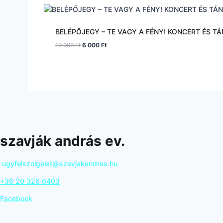
BELÉPŐJEGY – TE VAGY A FÉNY! KONCERT ÉS T
Original
Current
10 000
Ft
6 000
Ft
price
price
was:
is:
10
6
000 Ft.
000 Ft.
szavják andrás ev.
ugyfelszolgalat@szavjakandras.hu
+36 20 326 6403
Facebook