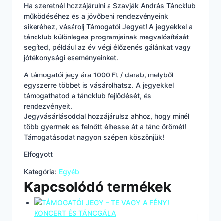
Ha szeretnél hozzájárulni a Szavják András Táncklub
működéséhez és a jövőbeni rendezvényeink
sikeréhez, vásárolj Támogatói Jegyet! A jegyekkel a
táncklub különleges programjainak megvalósítását
segíted, például az év végi élőzenés gálánkat vagy
jótékonysági eseményeinket.
A támogatói jegy ára 1000 Ft / darab, melyből
egyszerre többet is vásárolhatsz. A jegyekkel
támogathatod a táncklub fejlődését, és
rendezvényeit.
Jegyvásárlásoddal hozzájárulsz ahhoz, hogy minél
több gyermek és felnőtt élhesse át a tánc örömét!
Támogatásodat nagyon szépen köszönjük!
Elfogyott
Kategória:
Egyéb
Kapcsolódó termékek