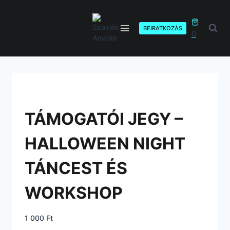
Skip
to
content
BEIRATKOZÁS
0
TÁMOGATÓI JEGY –
HALLOWEEN NIGHT
TÁNCEST ÉS
WORKSHOP
1 000
Ft