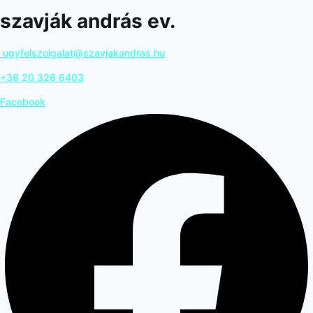
szavják andrás ev.
ugyfelszolgalat@szavjakandras.hu
+36 20 326 6403
Facebook