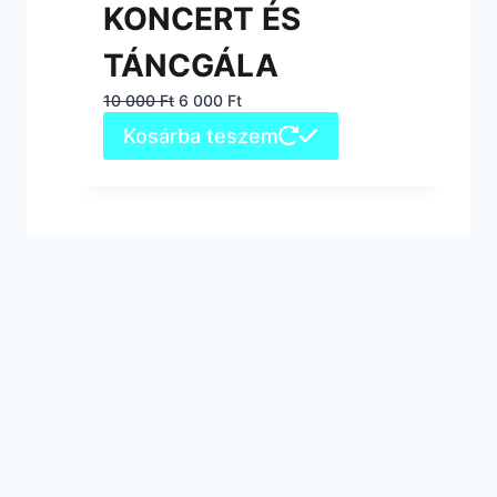
KONCERT ÉS
TÁNCGÁLA
Original
Current
10 000
Ft
6 000
Ft
price
price
Kosárba teszem
was:
is:
10
6
000 Ft.
000 Ft.