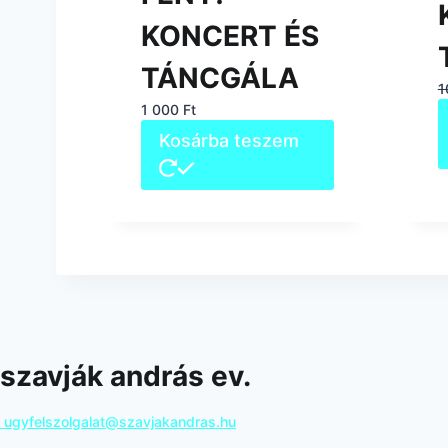
KONCERT ÉS
TÁNCGÁLA
1
1 000
Ft
Kosárba teszem
szavják andrás ev.
ugyfelszolgalat@szavjakandras.hu