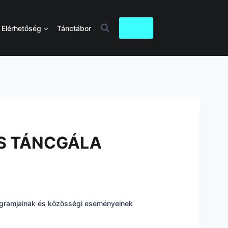
0
Elérhetőség
Tánctábor
ÉS TÁNCGÁLA
ogramjainak és közösségi eseményeinek