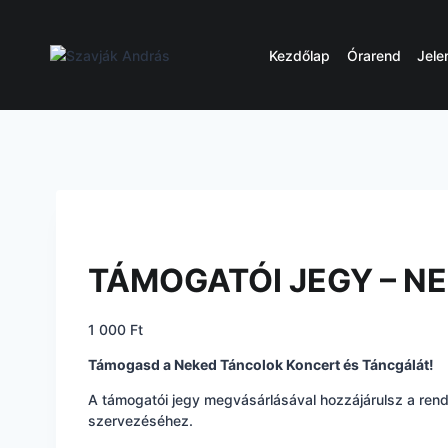
Skip
to
content
Kezdőlap
Órarend
Jele
TÁMOGATÓI JEGY – N
1 000
Ft
Támogasd a Neked Táncolok Koncert és Táncgálát!
A támogatói jegy megvásárlásával hozzájárulsz a re
szervezéséhez.