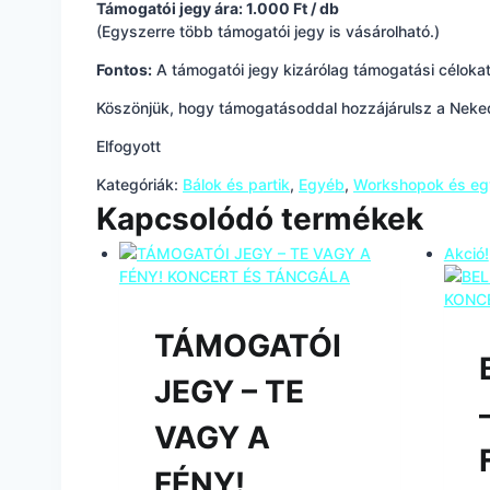
Támogatói jegy ára: 1.000 Ft / db
(Egyszerre több támogatói jegy is vásárolható.)
Fontos:
A támogatói jegy kizárólag támogatási célokat 
Köszönjük, hogy támogatásoddal hozzájárulsz a Neked
Elfogyott
Kategóriák:
Bálok és partik
,
Egyéb
,
Workshopok és e
Kapcsolódó termékek
Akció!
TÁMOGATÓI
JEGY – TE
VAGY A
FÉNY!