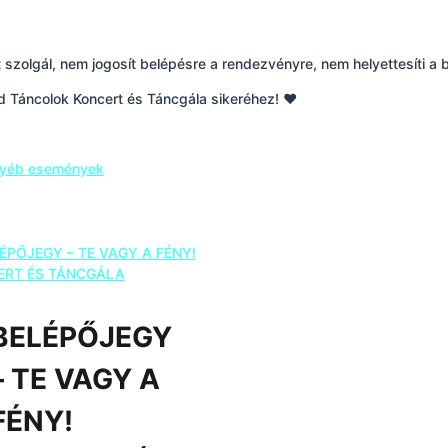
szolgál, nem jogosít belépésre a rendezvényre, nem helyettesíti a b
 Táncolok Koncert és Táncgála sikeréhez! ❤️
gyéb események
BELÉPŐJEGY
– TE VAGY A
FÉNY!