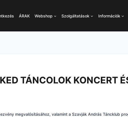
ntkezés
ÁRAK
Webshop
Szolgáltatások
Információk
EKED TÁNCOLOK KONCERT 
ndezvény megvalósításához, valamint a Szavják András Táncklub pr