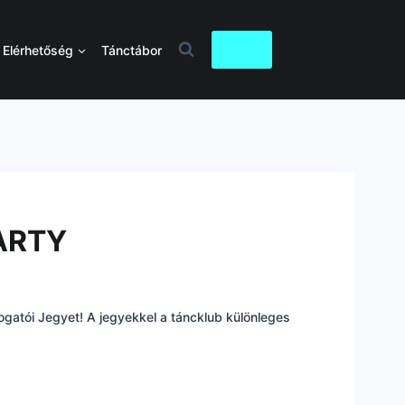
0
Elérhetőség
Tánctábor
ARTY
gatói Jegyet! A jegyekkel a táncklub különleges