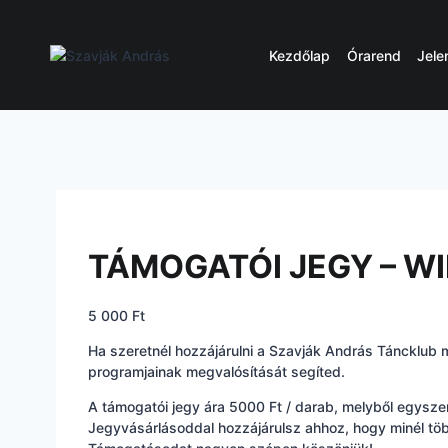
Skip
to
content
Kezdőlap
Órarend
Jele
TÁMOGATÓI JEGY – W
5 000
Ft
Ha szeretnél hozzájárulni a Szavják András Táncklub 
programjainak megvalósítását segíted.
A támogatói jegy ára 5000 Ft / darab, melyből egyszer
Jegyvásárlásoddal hozzájárulsz ahhoz, hogy minél töb