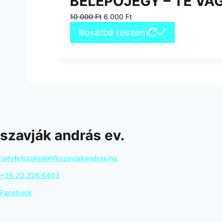
BELÉPŐJEGY – TE VA
Original
Current
10 000
Ft
6 000
Ft
price
price
Kosárba teszem
was:
is:
10
6
000 Ft.
000 Ft.
szavják andrás ev.
ugyfelszolgalat@szavjakandras.hu
+36 20 326 6403
Facebook