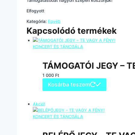
Támogatásodat nagyon szépen köszönjük!
Elfogyott
Kategória:
Egyéb
Kapcsolódó termékek
TÁMOGATÓI JEGY – T
1 000
Ft
Kosárba teszem
Akció!